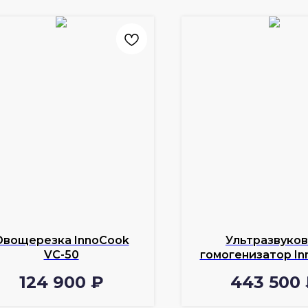
Овощерезка InnoCook
Ультразвуко
VС-50
гомогенизатор I
SJ-1500
124 900
₽
443 500