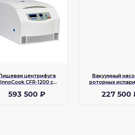
Пищевая центрифуга
Вакуумный насо
InnoCook CFR-1200 с
роторных испар
охлаждением
Wiggens
593 500
₽
227 500