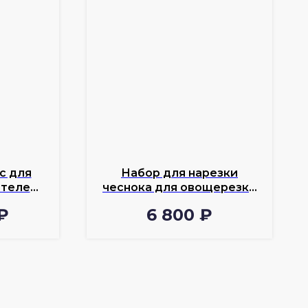
с для
Набор для нарезки
ителей
чеснока для овощерезки
InnoCook VС-50
₽
6 800
₽