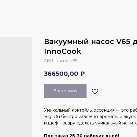
Вакуумный насос V65 
InnoCook
SKU:
pump-v65
366500,00
₽
В корзину
Уникальный коктейль, эссенция — это ра
Big. Он быстро извлечет ароматы и вкус
и шеф-повару сделать уникальный напито
Под заказ 25-30 рабочих дней!