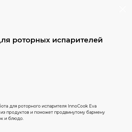
для роторных испарителей
бота для роторного испарителя InnoCook Eva
ы из продуктов и поможет продвинутому бармену
к и блюдо.