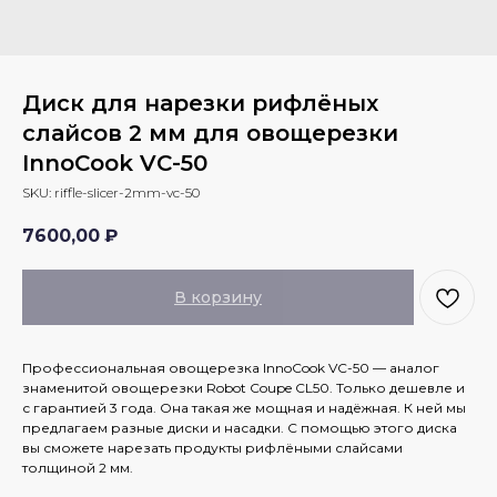
Диск для нарезки рифлёных
слайсов 2 мм для овощерезки
InnoCook VС-50
SKU:
riffle-slicer-2mm-vc-50
7600,00
₽
В корзину
Профессиональная овощерезка InnoCook VC-50 — аналог
знаменитой овощерезки Robot Coupe CL50. Только дешевле и
с гарантией 3 года. Она такая же мощная и надёжная. К ней мы
предлагаем разные диски и насадки. С помощью этого диска
вы сможете нарезать продукты рифлёными слайсами
толщиной 2 мм.