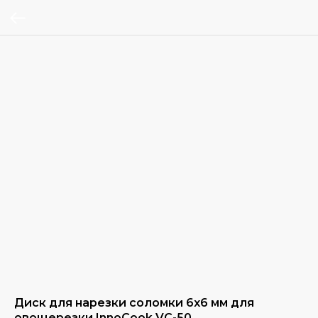
Диск для нарезки соломки 6х6 мм для
овощерезки InnoCook VС-50