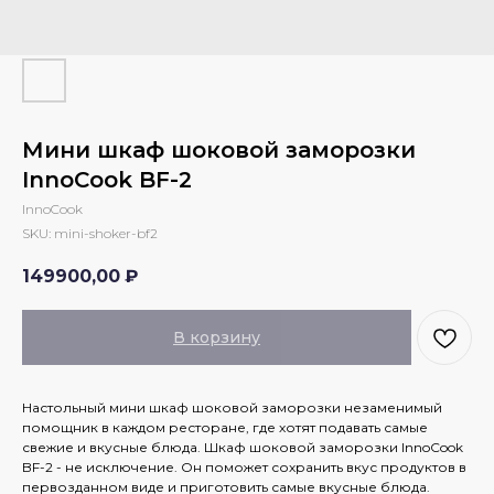
Мини шкаф шоковой заморозки
InnoCook BF-2
InnoCook
SKU:
mini-shoker-bf2
149900,00
₽
В корзину
Настольный мини шкаф шоковой заморозки незаменимый
помощник в каждом ресторане, где хотят подавать самые
свежие и вкусные блюда. Шкаф шоковой заморозки InnoCook
BF-2 - не исключение. Он поможет сохранить вкус продуктов в
первозданном виде и приготовить самые вкусные блюда.