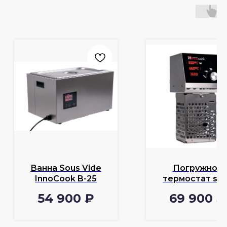
Ванна Sous Vide
Погружной
InnoCook B-25
термостат so
vide InnoCoo
54 900
₽
69 900
₽
Vortex с щупо