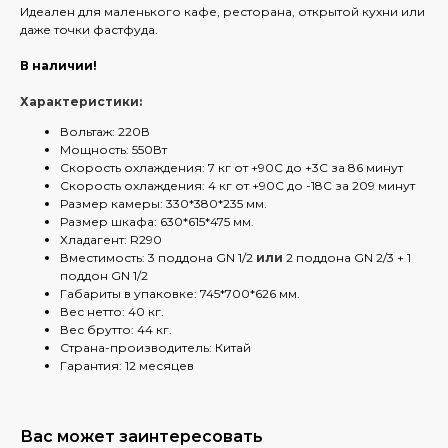
Идеален для маленького кафе, ресторана, открытой кухни или
даже точки фастфуда.
В наличии!
Характеристики:
Вольтаж: 220В
Мощность: 550Вт
Скорость охлаждения: 7 кг от +90С до +3С за 86 минут
Скорость охлаждения: 4 кг от +90С до -18С за 209 минут
Размер камеры: 330*380*235 мм.
Размер шкафа: 630*615*475 мм.
Хладагент: R290
Вместимость: 3 поддона GN 1/2
или
2 поддона GN 2/3 + 1
поддон GN 1/2
Габариты в упаковке: 745*700*626 мм.
Вес нетто: 40 кг.
Вес брутто: 44 кг.
Страна-производитель: Китай
Гарантия: 12 месяцев
Вас может заинтересовать