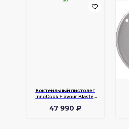
Коктейльный пистолет
InnoCook Flavour Blaster
Touch Pro Kit
47 990
₽