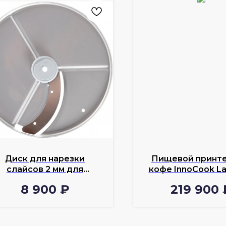
Диск для нарезки
Пищевой принте
слайсов 2 мм для
кофе InnoCook La
овощерезки InnoCook
8 900
₽
219 900
VС-50