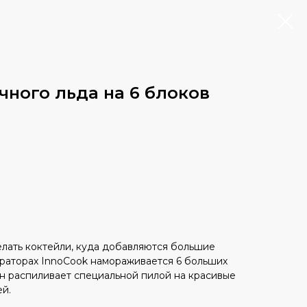
чного льда на 6 блоков
елать коктейли, куда добавляются большие
ераторах InnoCook намораживается 6 больших
н распиливает специальной пилой на красивые
й.