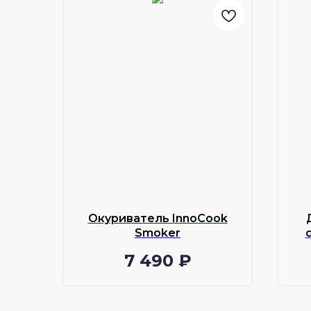
Окуриватель InnoCook
Smoker
7 490
₽