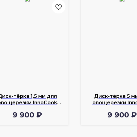
Диск-тёрка 1,5 мм для
Диск-тёрка 5 м
овощерезки InnoCook
овощерезки Inn
VС-50
VС-50
9 900
₽
9 900
₽