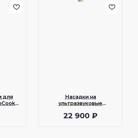
м для
Насадки на
oCook
ультразвуковые
гомогенизаторы InnoCook
22 900
₽