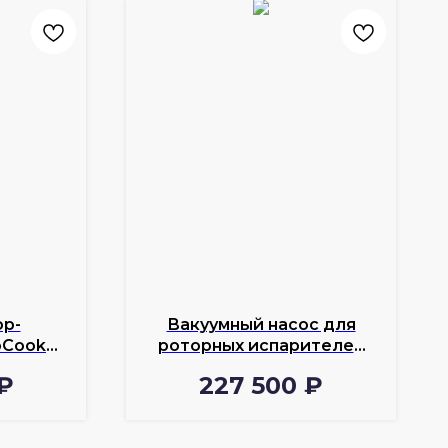
р-
Вакуумный насос для
oCook
роторных испарителей
Wiggens
₽
227 500
₽