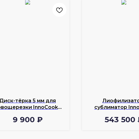
Диск-тёрка 5 мм для
Лиофилизато
овощерезки InnoCook
сублиматор Inn
VС-50
LFN-7000
9 900
₽
543 500