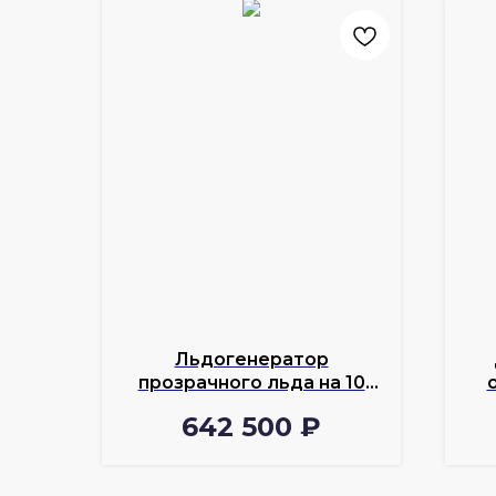
Льдогенератор
прозрачного льда на 10
блоков InnoCook
642 500
₽